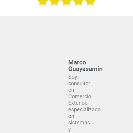
Valora





con
5
de
5
Marco
Guayasamín
Soy
consultor
en
Comercio
Exterior,
especializado
en
sistemas
y