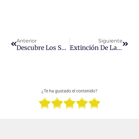
Prev
Next
Anterior
Siguiente
Descubre Los Secretos Para Comprar Zapatos En China
Extinción De La Obligación Aduanera
¿Te ha gustado el contenido?
Valora





con
5
de
5