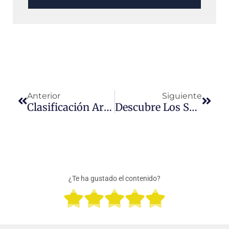
Prev
Next
Anterior
Siguiente
Clasificación Arancelaria E Impuestos De Los Parlantes Inalámbricos.
Descubre Los Secretos Para Comprar Zapatos En China
¿Te ha gustado el contenido?
Valora





con
5