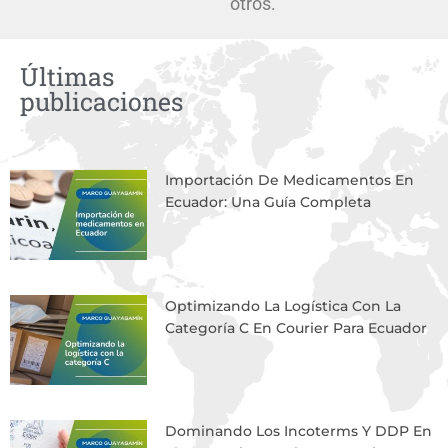
otros.
Últimas
publicaciones
Page
Page
Page
Page
Importación De Medicamentos En
Ecuador: Una Guía Completa
Optimizando La Logística Con La
Categoría C En Courier Para Ecuador
Dominando Los Incoterms Y DDP En