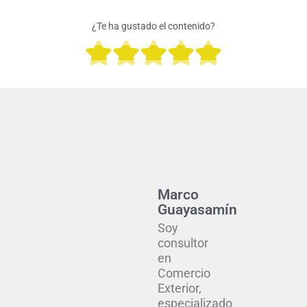
¿Te ha gustado el contenido?
Valora





con
5
de
5
Marco
Guayasamín
Soy
consultor
en
Comercio
Exterior,
especializado